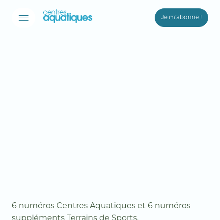
Je m'abonne !
Connexion
Email *
Mot de passe *
Mot de passe oublié ?
Valider
Inscription
6 numéros Centres Aquatiques et 6 numéros
suppléments Terrains de Sports.