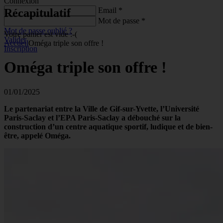
Connexion
Email *
Récapitulatif
Mot de passe *
Mot de passe oublié ?
Votre panier est vide :-(
Valider
Accueil
Oméga triple son offre !
Inscription
Oméga
triple
son
offre
!
01/01/2025
Le partenariat entre la Ville de Gif-sur-Yvette, l’Université
Paris-Saclay et l’EPA Paris-Saclay a débouché sur la
construction d’un centre aquatique sportif, ludique et de bien-
être, appelé Oméga.