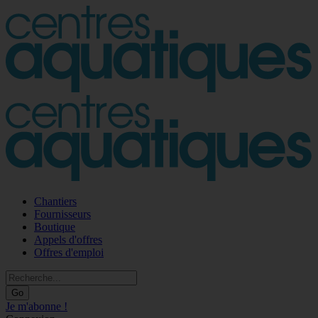
Chantiers
Fournisseurs
Boutique
Appels d'offres
Offres d'emploi
Go
Je m'abonne !