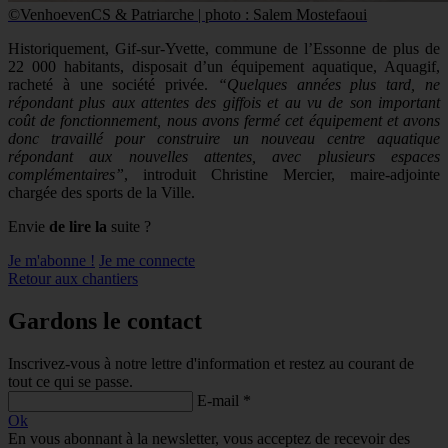
©VenhoevenCS & Patriarche | photo : Salem Mostefaoui
Historiquement, Gif-sur-Yvette, commune de l’Essonne de plus de
22 000 habitants, disposait d’un équipement aquatique, Aquagif,
racheté à une société privée.
“Quelques années plus tard, ne
répondant plus aux attentes des giffois et au vu de son important
coût de fonctionnement, nous avons fermé cet équipement et avons
donc travaillé pour construire un nouveau centre aquatique
répondant aux nouvelles attentes, avec plusieurs espaces
complémentaires”
, introduit Christine Mercier, maire-adjointe
chargée des sports de la Ville.
Envie
de lire la
suite ?
Je m'abonne !
Je me connecte
Retour aux chantiers
Gardons le contact
Inscrivez-vous à notre lettre d'information et restez au courant de
tout ce qui se passe.
E-mail *
Ok
En vous abonnant à la newsletter, vous acceptez de recevoir des