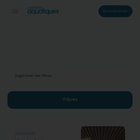
Je m'abonne !
Connexion
Email *
Mot de passe *
Supprimer les filtres
Mot de passe oublié ?
Valider
Filtres
Inscription
09/07/2025