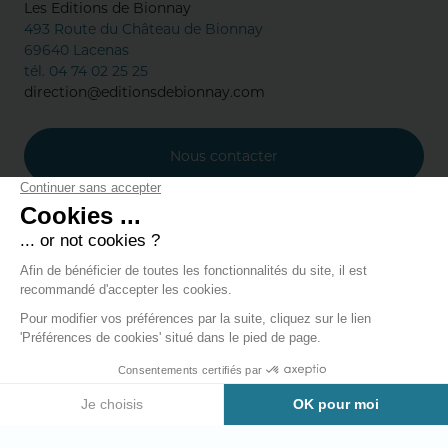
Les Editions de Bionnay
493 Route du Château de Bionnay
69640 Lacenas
tél. 04 74 02 25 25
direction@editionsdebionnay.com
Nous contacter
Annuaire des marques
Mentions légales
Données personnelles
Modifier les
-
-
cookies