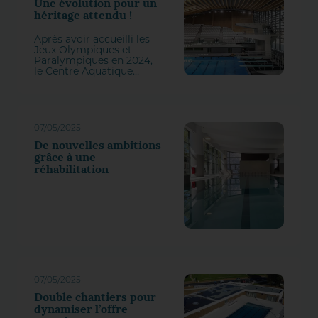
Une évolution pour un
héritage attendu !
Après avoir accueilli les
Jeux Olympiques et
Paralympiques en 2024,
le Centre Aquatique
Olympique Métropole
du Grand Paris a fait
l'objet de plusieurs
transformations pour
proposer sa
07/05/2025
configuration ‘héritage’.
Il a ouvert ses portes au
De nouvelles ambitions
public début juin.
grâce à une
réhabilitation
07/05/2025
Double chantiers pour
dynamiser l’offre